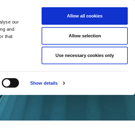
ase
Support
Company
Allow all cookies
alyse our
ing and
Allow selection
r that
Use necessary cookies only
Show details