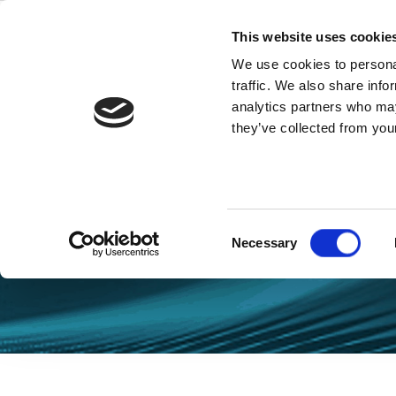
Skip
to
This website uses cookie
content
We use cookies to personal
traffic. We also share info
analytics partners who may
they’ve collected from your
Blog AI
Consent
Necessary
Selection