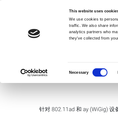
Skip
to
This website uses cookie
content
We use cookies to personal
IQgig-IF
traffic. We also share info
analytics partners who may
they’ve collected from your
针对 802.11ad 和 ay (Wi
高性能测试
Consent
IQgig-IF Brochure
Necessary
Selection
针对 802.11ad 和 ay (WiGi