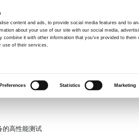
s
Products
Technologies
Knowledge B
ise content and ads, to provide social media features and to an
rmation about your use of our site with our social media, advertis
 combine it with other information that you’ve provided to them o
 use of their services.
Gig) 设备的
View Produ
Preferences
Statistics
Marketing
g) 设备的高性能测试