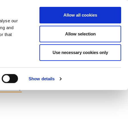
ase
Support
Company
Allow all cookies
alyse our
ing and
Allow selection
r that
Use necessary cookies only
Show details
ct Gallery