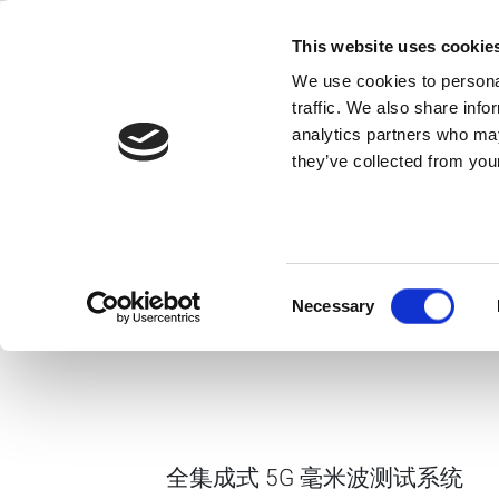
Skip
to
This website uses cookie
content
We use cookies to personal
traffic. We also share info
analytics partners who may
IQgig-5G
they’ve collected from your
全集成式 5G 毫米波测试
Consent
IQgig-5G 宣传册
Necessary
Selection
全集成式 5G 毫米波测试系统