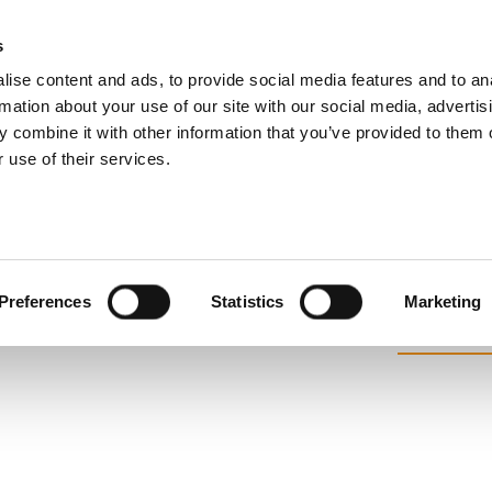
s
Products
Technologies
Knowledge B
ise content and ads, to provide social media features and to an
rmation about your use of our site with our social media, advertis
 combine it with other information that you’ve provided to them o
 use of their services.
系统
Preferences
Statistics
Marketing
View Produ