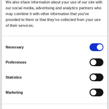
Wi-Fi 6
We also share information about your use of our site with
5G
our social media, advertising and analytics partners who
Wi-Fi
may combine it with other information that you’ve
®
Bluetooth
provided to them or that they’ve collected from your use
Wi-Fi 7
of their services.
V2X
O-RAN
NTN
Automotive
Consent
医疗
Necessary
Selection
AI
6G
Preferences
Subscribe to the LitePoint Blog
Statistics
Marketing