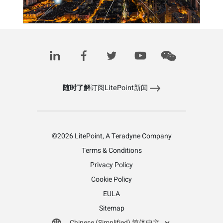
开放式 RAN（O-RAN）: 迈向成熟的挑战与展望
January 16, 2024
随时了解
订阅LitePoint新闻
©2026 LitePoint, A Teradyne Company
Terms & Conditions
Privacy Policy
Cookie Policy
EULA
Sitemap