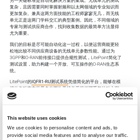
另一关键标准是自动化解决方案的集成。无线单元的测试
复杂，且因需要同时掌握射频和以太网领域的专业知识而
更加复杂。兼具这两方面技能的工程师寥寥无几，而无线
单元正是这两门学科交汇的典型案例。因此，不同领域的
专家与测试供应商合作，找到收集数据的最简单方法显得
尤为重要。
我们的目标是尽可能自动化这一过程，以便运营商能更轻
松地比较不同供应商设备的无线单元参数性能。通过为
3GPP和O-RAN前传接口提供合规性测试，LitePoint简化了
测试设置，助力构建一个开放、可互操作的O-RAN生态系
统。
LitePoint的
IQFR1-RU测试系统
凭借简化的平台，能够在模
拟的各种真实世界条件下为无线单元提供可重复的独立测
试环境，使无线服务提供商能够轻松评估无线单元，并自
信地拓展其5G O-RAN选项，以部署多供应商系统。
This website uses cookies
Categories
We use cookies to personalise content and ads, to
UWB
provide social media features and to analyse our traffic.
Wi-Fi 6E