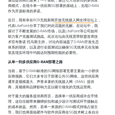
通信提供商们迎来了一个契机：通过引入包容性的多供应
商模式，在现今单一供应商5G部署的基础上，兑现O-RAN
作为开源标准的承诺。
近日，我有幸在RCR无线新闻
开放无线接入网全球论坛
上，
代表LitePoint分享了我们对此话题的见解。在论坛中，我
探讨了不断发展的O-RAN市场，以及LitePoint等公司如何
助力客户克服测试挑战。此次论坛由无线宽带联盟首席技
术官布鲁诺·托马斯主持，讨论内容涵盖了O-RAN开发生态
体系的现状，以及进行全面测试以确保5G无线单元在实验
室及现实环境中均能达到预期性能的必要性。
从单一到多供应商O-RAN
部署之路
当前，基于O-RAN标准的5G网络部署竞赛主要由一小群供
应商领跑，它们大多专注于部署公共5G网络。这些供应商
通常是规模庞大、声誉卓著的无线接入网（RAN）提供
商，其规模和品牌影响力足以吸引领先的无线运营商。
对于最大的服务提供商而言，选择单一供应商或许合乎情
理，这往往能带来捆绑折扣和减少设计与测试环节接触点
的成本效益。然而，若单一来源的O-RAN模式持续占据主
导，我们也将面临硬件与软件供应商在5G技术树上各自分