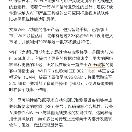
代通信技术，Wi-Fi正逐步成为用户实现无所不在无线连接
的新选择。随着每一代Wi-Fi信号复杂性的提升，建议将硬
件测试纳入Wi-Fi产品工具链的公司应同样重视测试软件，
以确保系统性能达到最优。
支持Wi-Fi 7功能的电子产品，包括智能手机，已纷纷上
市。Wi-Fi联盟估计，去年有超过2.33亿台Wi-Fi 7设备进入
市场，并预测到2028年这一数字将超过20亿。
Wi-Fi 7之所以预期能如此迅速地被市场接受，是因为与Wi-
Fi 6/6E相比，它提供了更高的数据传输速度、更大的网络
容量和更低的延迟。正如我在最近一篇关于
Wi-Fi现状
的博
客中所指出的，Wi-Fi 7（也称为IEEE 802.11be）将正交振
幅调制（QAM）提高了四倍至4096 QAM，将带宽翻倍至
320 MHz，并增加了多链路操作（MLO），使设备能够同
时在多个频率上传输。
这一显著的性能飞跃要求自动化测试和测量设备能够生成
并分析复杂的射频（RF）信号，以确保标准合规性、设备
互操作性和Wi-Fi 7与其他无线技术的功能共存。这同样适
用于测试软件，而许多公司传统上更倾向于内部开发测试
软件，但这一做法已渐显弊端。