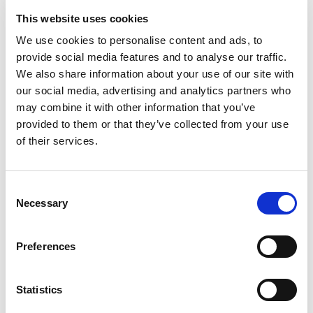
凭借从DVT到大规模测试最广泛的Wi-Fi芯片组支持，
This website uses cookies
LitePoint的现成测试自动化方法意味着制造商可以将时间
和资源集中在推出创新产品上，而不是编写测试软件或集
We use cookies to personalise content and ads, to
成来自众多供应商的解决方案。
provide social media features and to analyse our traffic.
We also share information about your use of our site with
Categories
our social media, advertising and analytics partners who
may combine it with other information that you’ve
UWB
provided to them or that they’ve collected from your use
Wi-Fi 6E
Wi-Fi 6
of their services.
5G
Wi-Fi
®
Bluetooth
Consent
Wi-Fi 7
Necessary
Selection
V2X
O-RAN
NTN
Preferences
Automotive
医疗
AI
Statistics
6G