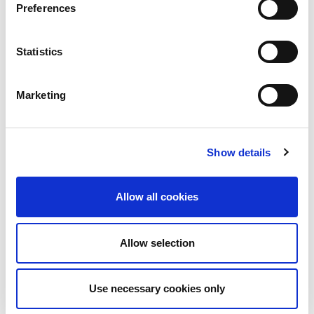
Wi-Fi
Preferences
®
Bluetooth
Wi-Fi 7
V2X
Statistics
O-RAN
NTN
Automotive
Marketing
医疗
AI
6G
Show details
Subscribe to the LitePoint Blog
Allow all cookies
Allow selection
Use necessary cookies only