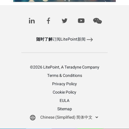
Wi-Fi 8：以稳定连接为先，而非峰值速度
January 30, 2026
随时了解
订阅LitePoint新闻
©2026 LitePoint, A Teradyne Company
Terms & Conditions
Privacy Policy
Cookie Policy
EULA
Sitemap