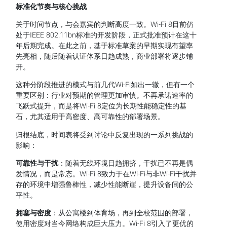
标准化节奏与核心挑战
关于时间节点，与会嘉宾的判断高度一致。Wi-Fi 8目前仍
处于IEEE 802.11bn标准的开发阶段，正式批准预计在这十
年后期完成。在此之前，基于标准草案的早期实现有望率
先亮相，随后随着认证体系日趋成熟，商业部署将逐步铺
开。
这种分阶段推进的模式与前几代Wi-Fi如出一辙，但有一个
重要区别：行业对预期的管理更加审慎。不再承诺速率的
飞跃式提升，而是将Wi-Fi 8定位为长期性能稳定性的基
石，尤其适用于高密度、高可靠性的部署场景。
归根结底，时间表将受到讨论中反复出现的一系列挑战的
影响：
可靠性与干扰
：随着无线环境日趋拥挤，干扰已不再是偶
发情况，而是常态。Wi-Fi 8致力于在Wi-Fi与非Wi-Fi干扰并
存的环境中增强鲁棒性，减少性能断崖，提升设备间的公
平性。
拥塞与密度
：从公寓楼到体育场，再到全校范围的部署，
使用密度对当今网络构成巨大压力。Wi-Fi 8引入了更优的