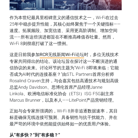
作为本世纪最具里程碑意义的通信技术之一，Wi-Fi在过去
25年中稳步提升性能，其核心始终聚焦于一个关键指标——
速度。拓展频段、加宽信道、采用更高阶调制、增加空间
流——所有这些演进都旨在不断推高峰值吞吐量。然而，
Wi-Fi 8则彻底打破了这一惯例。
这是日前我参加
RCR无线新闻Wi-Fi论坛
时，多位无线技术
专家共同得出的结论。该论坛旨在探讨这一不断演进的通
信协议的未来。讨论环节的主题为”Wi-Fi 8即将来临：它能
否成为AI时代的连接基座？”由STL Partners首席分析师
Rosalind Craven主持，与会嘉宾包括高通技术与规划高级
总监Andy Davidson、思博伦首席产品经理Janne
Linkola、欧洲电信标准化协会（ETSI）ISG F5G副主席
Marcus Brunner，以及本人——LitePoint产品营销经理。
正如与会专家所强调的，Wi-Fi 8并非追逐数据速率，其目
标是确保无线连接可预测、具备韧性与抗干扰能力、并在
最严苛的环境中依然能提供始终如一的优质用户体验。
从
“有多快？”到”有多稳？”