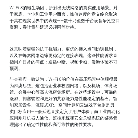
Wi-Fi 8的诞生动因，折射出无线网络的真实使用场景。对
于家庭、企业和工业用户而言，峰值速度的意义终究取决
于其在现实世界中的表现——数十乃至数千台设备争抢空口
资源，吞吐量与延迟必须同等对待。
这意味着更强的抗干扰能力、更优的接入点间协调机制，
以及在蜂窝网络边缘更稳定的连接表现。这些性能诉求直
指用户日常的痛点：通话中断、视频卡顿、漫游体验不可
预测。
与会嘉宾一致认为，Wi-Fi 8的价值在高压场景中体现得最
为淋漓尽致。这包括企业和校园网络，以及机场、体育场
馆、会展中心等高人流密集场所。在这些场景中，可靠的
漫游、拥塞管控和更好的共存能力是性能稳定的基石。智
能家居设备、沉浸式XR、空间计算和云游戏平台则是另一
类目标应用——低延迟直接定义了用户体验；而工业自动化
应用则对机器人通信、监控系统和安全关键系统的链路管
理提出了确定性性能和高可靠性的刚性要求。