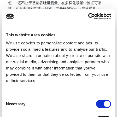
值——远不止于基础吞吐量测量。在多样化场景中验证可靠
性、延迟表现和性能一致性，才是确保Wi-Fi 8的承诺真正
兑现为始终如一的卓越用户体验的关键。
不止于
“又一代Wi-Fi”
讨论的最终结论清晰而坚定：Wi-Fi 8的意义不在于某一项
This website uses cookies
突破性功能，而在于一次理念的根本转变——从追求峰值性
能，转向在最需要的地方提供可靠、高品质的连接。
We use cookies to personalise content and ads, to
provide social media features and to analyse our traffic.
从这个意义上说，Wi-Fi 8标志着这项技术的成熟。它承认
We also share information about your use of our site with
无线已不再是锦上添花的便利层，而是不可或缺的关键基
our social media, advertising and analytics partners who
础设施。通过将可靠性、互操作性和用户体验置于首位，
may combine it with other information that you’ve
Wi-Fi 8正推动整个行业迈向这样一个未来：无线性能不再
只是用户可以测量的数字，而是他们可以信赖的体验。
provided to them or that they’ve collected from your use
of their services.
Categories
UWB
Consent
Wi-Fi 6E
Necessary
Selection
Wi-Fi 6
5G