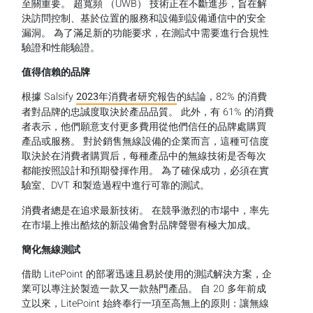
至關重要。 超寬頻 （UWB） 技術正在不斷進步，旨在解
決訪問控制、基於位置的服務和設備到設備通信中的安全
漏洞。 為了滿足新的功能要求，在測試中需要進行合規性
驗證和性能驗證。
值得信賴的品牌
根據 Salsify
2023
年消費者研究報告
的結論，82% 的消費
者對品牌的忠誠度取決於產品品質。 此外，有 61% 的消費
者表示，他們願意支付更多費用從他們信任的品牌處購買
產品或服務。 對於銷售無線設備的企業而言，這種可信度
取決於在消費者購買后，每種產品中的無線技術是否每次
都能按照設計和預期發揮作用。 為了確保成功，必須在實
驗室、DVT 和製造過程中進行可靠的測試。
消費者總是在追求最新技術。 在競爭激烈的市場中，率先
在市場上推出酷炫的新設備會對品牌聲譽有極大加成。
簡化無線測試
借助 LitePoint 的部署迅速且易於使用的測試解決方案，企
業可以專注於製造一款又一款熱門產品。 自 20 多年前成
立以來，LitePoint 始終奉行一項至高無上的原則：讓無線