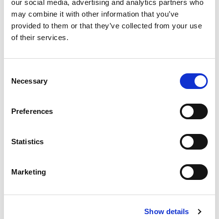
our social media, advertising and analytics partners who
如何説明您滿懷信心地將創新產品推向市場。
may combine it with other information that you’ve
provided to them or that they’ve collected from your use
Categories
of their services.
®
Bluetooth
Wi-Fi
Consent
Wi-Fi 7
Necessary
UWB
Selection
5G
V2X
Preferences
Wi-Fi 6E
O-RAN
NTN
Automotive
Statistics
醫療
AI
6G
Marketing
Subscribe to the LitePoint Blog
Show details