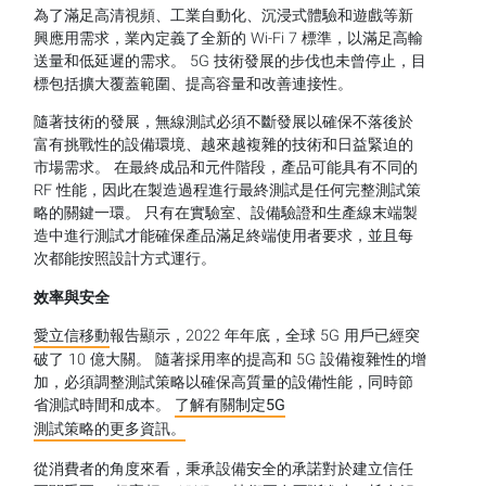
為了滿足高清視頻、工業自動化、沉浸式體驗和遊戲等新
興應用需求，業內定義了全新的 Wi-Fi 7 標準，以滿足高輸
送量和低延遲的需求。 5G 技術發展的步伐也未曾停止，目
標包括擴大覆蓋範圍、提高容量和改善連接性。
隨著技術的發展，無線測試必須不斷發展以確保不落後於
富有挑戰性的設備環境、越來越複雜的技術和日益緊迫的
市場需求。 在最終成品和元件階段，產品可能具有不同的
RF 性能，因此在製造過程進行最終測試是任何完整測試策
略的關鍵一環。 只有在實驗室、設備驗證和生產線末端製
造中進行測試才能確保產品滿足終端使用者要求，並且每
次都能按照設計方式運行。
效率與安全
愛立信移動
報告顯示，2022 年年底，全球 5G 用戶已經突
破了 10 億大關。 隨著採用率的提高和 5G 設備複雜性的增
加，必須調整測試策略以確保高質量的設備性能，同時節
省測試時間和成本。
了解有關制定
5G
測試策略的更多資訊。
從消費者的角度來看，秉承設備安全的承諾對於建立信任