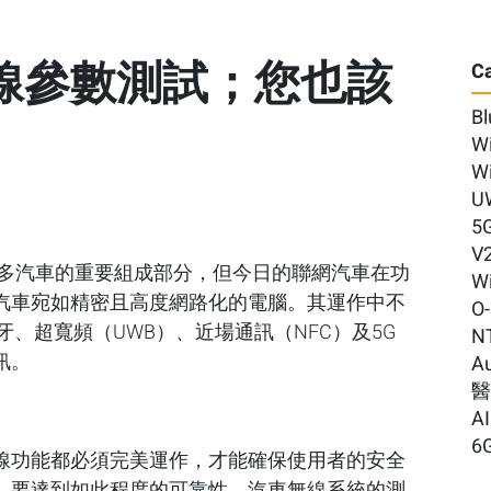
線參數測試；您也該
Ca
Bl
Wi
Wi
U
5
V
眾多汽車的重要組成部分，但今日的聯網汽車在功
Wi
汽車宛如精密且高度網路化的電腦。其運作中不
O
藍牙、超寬頻（UWB）、近場通訊（NFC）及5G
N
訊。
A
AI
6
線功能都必須完美運作，才能確保使用者的安全
。要達到如此程度的可靠性，汽車無線系統的測