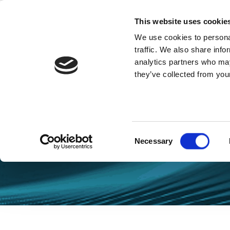
Skip
to
This website uses cookie
content
We use cookies to personal
traffic. We also share info
analytics partners who may
they’ve collected from your
Blog Automo
Consent
Necessary
Selection