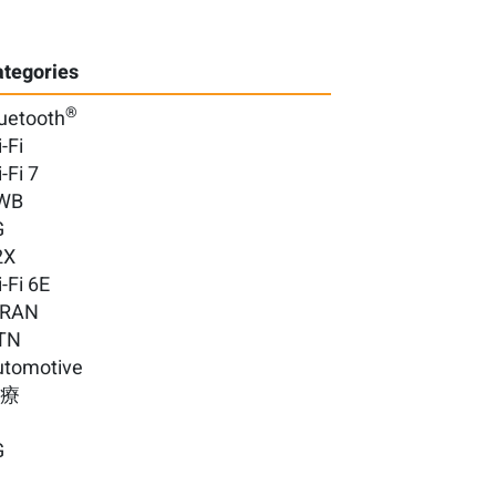
tegories
®
uetooth
-Fi
-Fi 7
WB
G
2X
-Fi 6E
-RAN
TN
utomotive
醫療
G