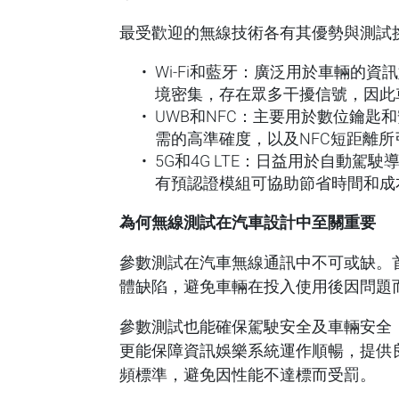
最受歡迎的無線技術各有其優勢與測試
Wi-Fi和藍牙：廣泛用於車輛的
境密集，存在眾多干擾信號，因此
UWB和NFC：主要用於數位鑰匙
需的高準確度，以及NFC短距離
5G和4G LTE：日益用於自動
有預認證模組可協助節省時間和成
為何無線測試在汽車設計中至關重要
參數測試在汽車無線通訊中不可或缺。
體缺陷，避免車輛在投入使用後因問題
參數測試也能確保駕駛安全及車輛安全
更能保障資訊娛樂系統運作順暢，提供
頻標準，避免因性能不達標而受罰。