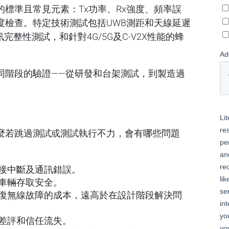
標準且常見元素：Tx功率、Rx強度、頻率誤
靈敏度檢查。特定技術測試包括UWB測距和天線延遲
完整性測試，和針對4G/5G及C-V2X性能的蜂
同階段的驗證——從研發和台架測試，到製造過
。
麼若跳過測試或測試執行不力，會有哪些問題
接中斷及通訊錯誤。
車輛存取安全。
復無線故障的成本，遠高於在設計階段解決問
差評和信任流失。