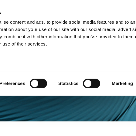
s
Products
Technologies
Knowledge B
ise content and ads, to provide social media features and to an
rmation about your use of our site with our social media, advertis
 combine it with other information that you’ve provided to them o
 use of their services.
tive
Preferences
Statistics
Marketing