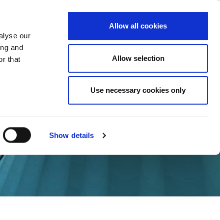
ase
Support
Company
Allow all cookies
alyse our
ing and
Allow selection
r that
Use necessary cookies only
Show details