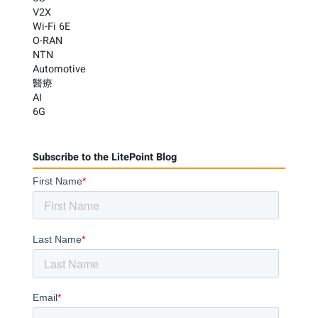
V2X
Wi-Fi 6E
O-RAN
NTN
Automotive
醫療
AI
6G
Subscribe to the LitePoint Blog