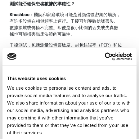
測試能否確保患者數據的準確性？
Khushboo
：醫院和家庭環境可能是射頻信號密集的場所，
有許多設備在相似頻率上運行。干擾可能導致信號丟失、
數據損壞或傳輸不完整。即使是很小比例的丟失或失真數
據也可能損害臨床決策的可靠性。
干擾測試，包括測量設備靈敏度、封包錯誤率（PER）和位
元錯誤率（BER），可以指示在不同條件下傳輸被腐蝕的頻
率。一些吞吐量測試還可以透過測量無線網路上設備之間
的數據傳輸速率來識別設計缺陷。
我是應該使用現成的射頻（
RF
）模組，還是設計嵌入晶片
This website uses cookies
組技術？
We use cookies to personalise content and ads, to
Khushboo
：當你購買現成的模組時，通常無法訪問無線晶
provide social media features and to analyse our traffic.
片組和控制進行測試。這意味著你需要使用模組供應商提
We also share information about your use of our site with
供的命令，編寫自己的軟體，或依靠像LitePoint這樣的測
our social media, advertising and analytics partners who
試供應商，該供應商擁有快速驗證性能的測試方法設置。
may combine it with other information that you’ve
選擇取決於兩個因素：
provided to them or that they’ve collected from your use
of their services.
上市時間：現成的模組可能昂貴，但通常可以縮短開