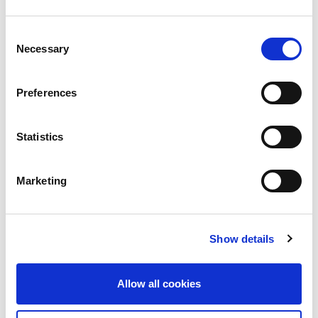
發時間，因為它們已經預先認證和校準。這通常消除
了與監管實驗室合作進行合規性測試所花費的時間。
另一方面，委託晶片組設計意味著需要與晶片組供應
Consent
商密切合作，以確保其無縫集成到產品中。這可能是
Necessary
Selection
一個複雜且耗時的過程，會增加設計過程的開銷。
外形尺寸：基於晶片組的設計提供了對終端設備外形
Preferences
尺寸的更好控制，可以容納比現成模組更小、更緊湊
的設計。
Statistics
無論你設計自己的晶片組還是購買現成的模組，LitePoint
都提供
IQfact+工具
的自動化軟體，支持全範圍的晶片組特
定測試套件，並可即開即用。
Marketing
在轉入大量生產設備時，是否有其他測試考慮因素？
Khushboo
：許多醫療設備的銷量達數十萬甚至數百萬台，
因此測試的可擴展性是準確確定設備良率的重要一步。同
Show details
樣重要的是，設計師希望確保他們不會錯誤地拒收合格設
備或讓不合格設備通過測試。不準確的測試與不測試同樣
有害。
Allow all cookies
設備製造商如何更好地管理測試成本？