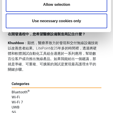
Khushboo
：如果製造量很大且測試成本在上升，應考慮測
Allow selection
試成本分析，包括單次測試和多測試選項。這可以幫助製
造商通過確定測試一台設備所需時間佔總資本設備成本的
百分比，以及同時測試多台設備所需時間，來降低成本並
Use necessary cookies only
加快上市時間。
在開發過程中，您希望醫療設備製造商記住什麼？
Khushboo
：顯然，醫療界致力於發現和交付無線設備技術
以改善患者結果。LitePoint在25年多的時間裡，透過將硬
體和軟體測試自動化工具組合適應於一系列應用，幫助數
百位客戶成功推出無線產品。如果我能給出一個建議，那
就是準確、可重複、可擴展的測試是實現最高護理水平的
關鍵步驟。
Categories
®
Bluetooth
Wi-Fi
Wi-Fi 7
UWB
5G