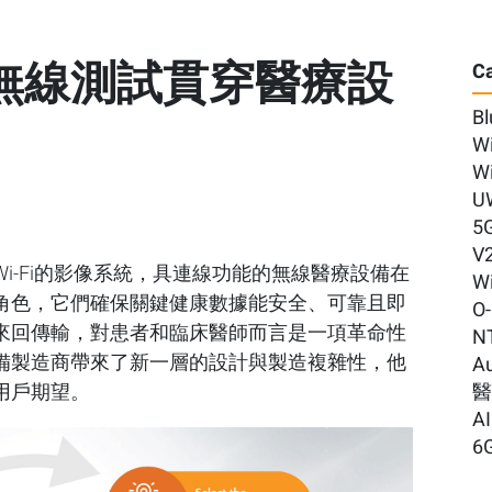
無線測試貫穿醫療設
Ca
Bl
Wi
Wi
U
5
V
i-Fi的影像系統，具連線功能的無線醫療設備在
Wi
角色，它們確保關鍵健康數據能安全、可靠且即
O
來回傳輸，對患者和臨床醫師而言是一項革命性
N
備製造商帶來了新一層的設計與製造複雜性，他
A
用戶期望。
AI
6