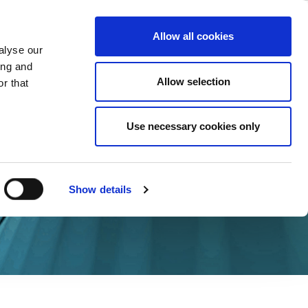
ase
Support
Company
Allow all cookies
alyse our
ing and
Allow selection
r that
Use necessary cookies only
Show details