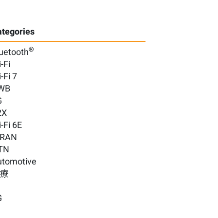
tegories
®
uetooth
-Fi
-Fi 7
WB
G
2X
-Fi 6E
-RAN
TN
utomotive
醫療
G