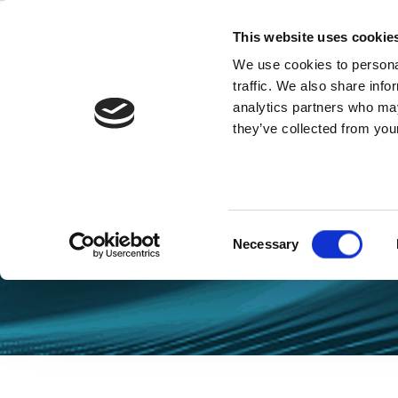
Skip
to
This website uses cookie
content
We use cookies to personal
traffic. We also share info
analytics partners who may
they’ve collected from your
Blog
Consent
Necessary
Selection