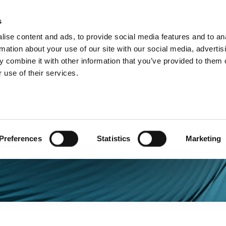
s
Products
Technologies
Knowledge B
ise content and ads, to provide social media features and to an
rmation about your use of our site with our social media, advertis
 combine it with other information that you’ve provided to them o
 use of their services.
Preferences
Statistics
Marketing