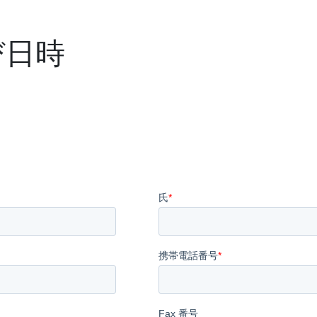
び日時
録