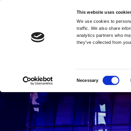
Skip
to
This website uses cookie
content
We use cookies to personal
traffic. We also share info
analytics partners who may
they’ve collected from your
Events & En
Consent
Necessary
Selection