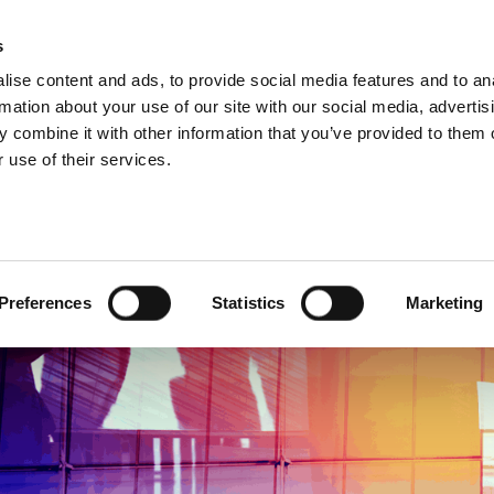
s
Products
Technologies
Knowledge B
ise content and ads, to provide social media features and to an
rmation about your use of our site with our social media, advertis
 combine it with other information that you’ve provided to them o
 use of their services.
gagements
Preferences
Statistics
Marketing