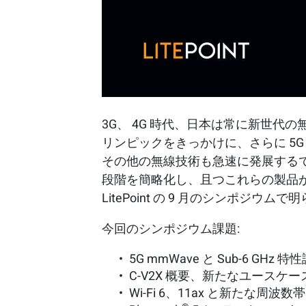
3G、 4G 時代、日本は常に新世代
リンピックをきっかけに、さらに 5G 
その他の無線技術も急速に発展する
段階を簡略化し、且つこれらの製品
LitePoint の 9 月のシンポジウム
今回のシンポジウム課題:
5G mmWave と Sub-6 G
C-V2X 概要、新たなユースケ
Wi-Fi 6、11ax と新たな周波数帯