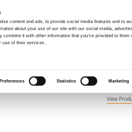
s
Products
Technologies
Knowledge B
ise content and ads, to provide social media features and to an
rmation about your use of our site with our social media, advertis
 combine it with other information that you’ve provided to them o
프트웨어
 use of their services.
키 보정 및
Preferences
Statistics
Marketing
View Produ