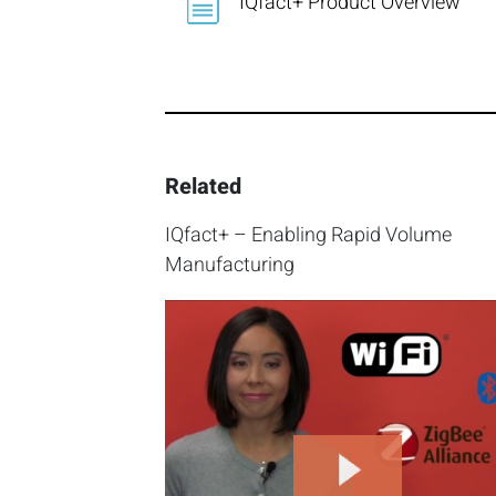
IQfact+ Product Overview
Related
IQfact+ – Enabling Rapid Volume
Manufacturing