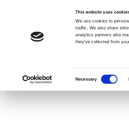
Skip
to
This website uses cookie
content
We use cookies to personal
traffic. We also share info
analytics partners who may
IQfact+ 소
they’ve collected from your
주요 무선 칩셋에 대한 턴
확인 솔루션
Consent
Necessary
Selection
IQfact+ 제품 개요