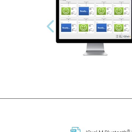
Previous
®