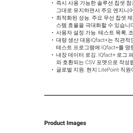
즉시
사용
가능한
솔루션
.
칩셋 참
그대로 유지하면서 주요 엔지니어
최적화된
성능
.
주요 무선 칩셋 
스템 효율을 극대화할 수 있습니다
사용자
설정
가능
.
테스트 목록, 
대량
생산
대응
IQfact+는 직관
테스트 프로그램에 IQfact+를 명
내장
데이터
로깅
.
IQfact+ 로
와 호환되는 CSV 포맷으로 작성
글로벌
지원
.
현지 LitePoint
Product Images