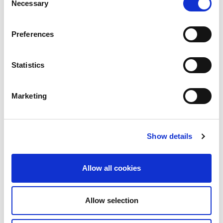
竞争激烈、不断变化的无线测试领域保持强劲的地位，”
Necessary
Selection
Teradyne总裁兼首席执行官Greg Smith表示。“John
Lukez有决心和远见，是Brad的合适继任者，并会帮助
LitePoint取得辉煌成就。他对通信终端市场有深刻的了
Preferences
解，热衷于帮助客户交付高质量的无线产品。”
Statistics
.
Marketing
关于
LitePoint
LitePoint 致力于为全球最具创新精神的无线设备制造商
提供无线测试解决方案和服务，帮助他们确保产品能够满
足当今消费者日益严苛的要求。作为无线测试领域的先进
Show details
创新企业，LitePoint 产品开箱即用，可对全球使用广泛
的无线芯片组进行测试。LitePoint 与智能手机、平板电
脑、PC、无线接入点和芯片组的领先制造商携手合作，并
Allow all cookies
且在新兴互联设备（物联网）测试领域占据前沿地位。
LitePoint 总部位于加利福尼亚州硅谷，在全球设有多个
办事处，是自动化测试设备和工业自动化解决方案先进供
Allow selection
应商 Teradyne（纳斯达克股票代码：TER）的全资子公
司。更多信息，请访问 teradyne.com.Teradyne®是