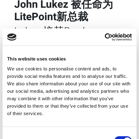
John Lukez 被任命为
LitePoint新总裁
Lukez 接替Brad
Robbins 担任LitePoint
新总裁
This website uses cookies
We use cookies to personalise content and ads, to
加利福尼亚圣何塞
—
13 2 月, 2024
—
无线测
provide social media features and to analyse our traffic.
试解决方案先进提供商莱特波特（
LitePoint
）宣布公司总
We also share information about your use of our site with
裁Brad Robbins退休，任命应用副总裁John Lukez接任
our social media, advertising and analytics partners who
总裁一职。
may combine it with other information that you’ve
provided to them or that they’ve collected from your use
Lukez 先生对公司的人员、技术、市场和客户有深刻的了
of their services.
解。于LitePoint任职的16年间，他在公司营销和应用领域
都发挥了关键作用。
“Brad促进了充满活力、高效的公司文化，使LitePoint在
Consent