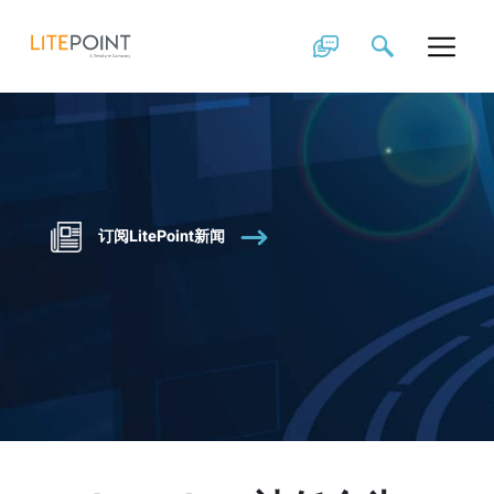
Skip
to
content
订阅LitePoint新闻