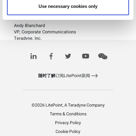
Teradyne公司在美国和其他国家的注册商标。
Use necessary cookies only
媒体联络:
Andy Blanchard
VP, Corporate Communications
Teradyne, Inc.
1 (978) 370-2425
investorrelations@teradyne.com
随时了解
订阅LitePoint新闻
©2026 LitePoint, A Teradyne Company
Terms & Conditions
Privacy Policy
Cookie Policy