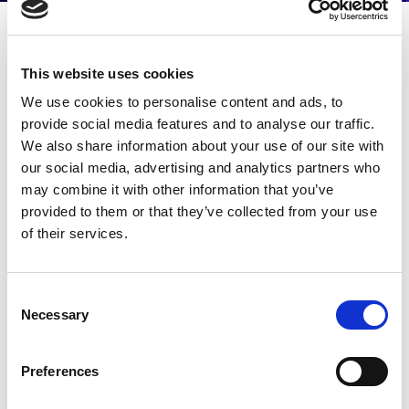
5G 新世代行動通訊論
This website uses cookies
壇
We use cookies to personalise content and ads, to
手機、CPE和O-RAN 在5G解決方
provide social media features and to analyse our traffic.
We also share information about your use of our site with
案中的測試趨勢和挑戰
our social media, advertising and analytics partners who
may combine it with other information that you’ve
5G帶來了跨多種外形規格的沉浸式新應用，這些應用將通
過超可靠和低延遲的通信功能連接到網路。
provided to them or that they’ve collected from your use
of their services.
為了滿足這些要求，5G New Radio需要新的功能，例如
大規模MIMO，動態資源分配和新的RF頻段頻率。
诚挚地邀请您莅临HNBK 國際會議中心，與Rex Chen 一
Consent
起了解行動電話、CPE 和 O-RAN 5G 解決方案的測試趨勢
Necessary
Selection
和挑戰。
Preferences
觀看攤位演示影片