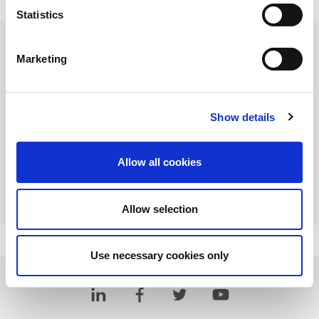
Statistics
When:
25 5 月, 2022 11:00 上午 CST - 25 5 月, 2022
11:30 上午 CST
Marketing
Where:
華南銀行國際會議中心
Type:
In-Person
Show details
Allow all cookies
Allow selection
Use necessary cookies only
查看活动