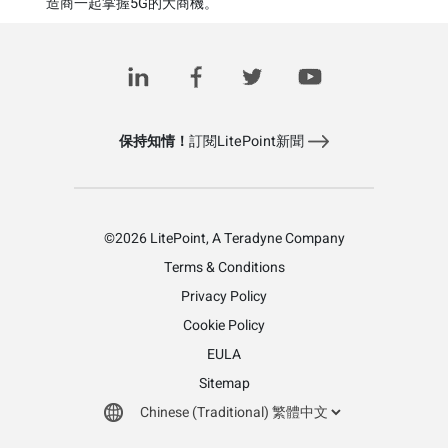
造商一起掌握5G的大商機。
Read the article
保持知情！
訂閱LitePoint新聞
©2026 LitePoint, A Teradyne Company
Terms & Conditions
Privacy Policy
Cookie Policy
EULA
Sitemap