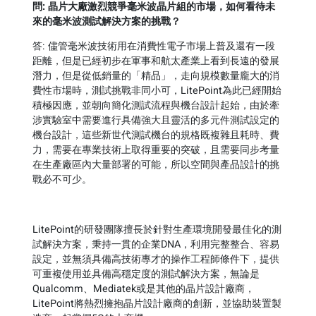
問
:
晶片大廠激烈競爭毫米波晶片組的市場，如何看待未
來的毫米波測試解決方案的挑戰？
答: 儘管毫米波技術用在消費性電子市場上普及還有一段
距離，但是已經初步在軍事和航太產業上看到長遠的發展
潛力，但是從低銷量的「精品」，走向規模數量龐大的消
費性市場時，測試挑戰非同小可，LitePoint為此已經開始
積極因應，並朝向簡化測試流程與機台設計起始，由於牽
涉實驗室中需要進行具備強大且靈活的多元件測試設定的
機台設計，這些新世代測試機台的規格既複雜且耗時、費
力，需要在專業技術上取得重要的突破，且需要同步考量
在生產廠區內大量部署的可能，所以空間與產品設計的挑
戰必不可少。
LitePoint的研發團隊擅長於針對生產環境開發最佳化的測
試解決方案，秉持一貫的企業DNA，利用完整整合、容易
設定，並無須具備高技術專才的操作工程師條件下，提供
可重複使用並具備高穩定度的測試解決方案，無論是
Qualcomm、Mediatek或是其他的晶片設計廠商，
LitePoint將熱烈擁抱晶片設計廠商的創新，並協助裝置製