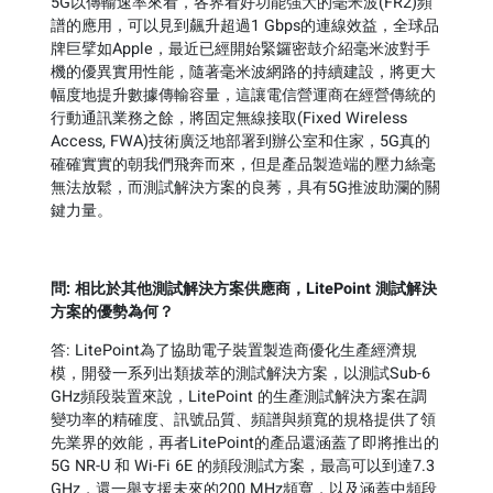
5G以傳輸速率來看，各界看好功能強大的毫米波(FR2)頻
譜的應用，可以見到飆升超過1 Gbps的連線效益，全球品
牌巨擘如Apple，最近已經開始緊鑼密鼓介紹毫米波對手
機的優異實用性能，隨著毫米波網路的持續建設，將更大
幅度地提升數據傳輸容量，這讓電信營運商在經營傳統的
行動通訊業務之餘，將固定無線接取(Fixed Wireless
Access, FWA)技術廣泛地部署到辦公室和住家，5G真的
確確實實的朝我們飛奔而來，但是產品製造端的壓力絲毫
無法放鬆，而測試解決方案的良莠，具有5G推波助瀾的關
鍵力量。
問
:
相比於其他測試解決方案供應商，
LitePoint
測試解決
方案的優勢為何？
答: LitePoint為了協助電子裝置製造商優化生產經濟規
模，開發一系列出類拔萃的測試解決方案，以測試Sub-6
GHz頻段裝置來說，LitePoint 的生產測試解決方案在調
變功率的精確度、訊號品質、頻譜與頻寬的規格提供了領
先業界的效能，再者LitePoint的產品還涵蓋了即將推出的
5G NR-U 和 Wi-Fi 6E 的頻段測試方案，最高可以到達7.3
GHz，還一舉支援未來的200 MHz頻寬，以及涵蓋中頻段