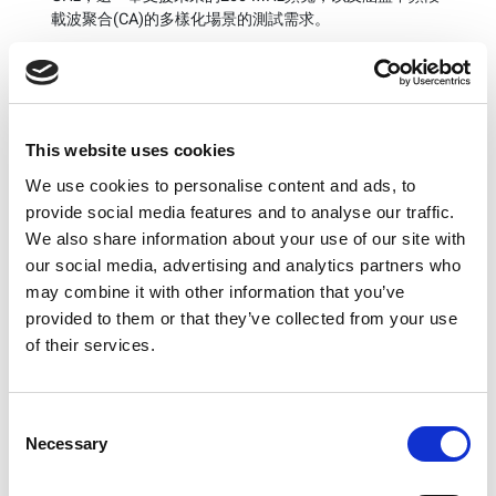
載波聚合(CA)的多樣化場景的測試需求。
LitePoint除了完整的Sub-6G Hz頻段的解決方案之外，針
對毫米波裝置也提供了簡單易用的製造測試解決方案，將
整個解決方案整合至單一機箱之中，並具備完善的系統校
This website uses cookies
準介面，一舉大幅簡化了製造廠區生產線機台的設置與維
We use cookies to personalise content and ads, to
護，尤其提高了可靠性，使裝置製造商能確保在放量生產
provide social media features and to analyse our traffic.
的緊密製程中迅速提升產量，最值得一提的是，LitePoint
還提供從產品開發到大量生產的全套無線測試解決方案，
We also share information about your use of our site with
包括OTA測試箱、天線和配件治具一應俱全，並結合了自
our social media, advertising and analytics partners who
動化軟體功能，輕易地提供滿足FR2裝置的大量生產的測
may combine it with other information that you’ve
試要求。
provided to them or that they’ve collected from your use
of their services.
問
:
中、低階
5G
手機的劇烈價格戰中，
LitePoint
如何協助
製造商解決測試時間增加而成本難以掌控的挑戰？
Consent
Necessary
答: LitePoint看到裝置製造商大量出貨的殷切需求，測試
Selection
時間顯然是影響生產出貨的重點，LitePoint領先群倫提出
使用單一測試機台來同步同時測試多個裝置的解決方案，