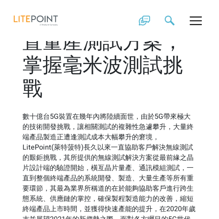
Skip
LitePoint衝刺5G裝
to
content
置量產測試方案，
掌握毫米波測試挑
戰
數十億台5G裝置在幾年內將陸續面世，由於5G帶來極大
的技術開發挑戰，讓相關測試的複雜性急遽攀升，大量終
端產品製造正遭逢測試成本大幅攀升的窘境，
LitePoint(萊特菠特)長久以來一直協助客戶解決無線測試
的艱鉅挑戰，其所提供的無線測試解決方案從最前緣之晶
片設計端的驗證開始，橫亙晶片量產、通訊模組測試，一
直到整個終端產品的系統開發、製造、大量生產等所有重
要環節，其最為業界所稱道的在於能夠協助客戶進行跨生
態系統、供應鏈的掌控，確保製程製造能力的改善，縮短
終端產品上市時間，並獲得快速產能的提升，在2020年歲