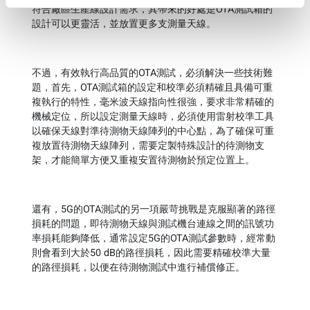
符合廠區生產線設計需求，其帶來的好處是OTA測試箱的
設計可以更靈活，並放置更多支測量天線。
不過，有效執行高品質的OTA測試，必須解決一些技術難
題，首先，OTA測試箱的設定和校準必須精確且具備可重
複執行的特性，毫米波天線指向性很強，要求非常精確的
機械定位，所以設定測量天線時，必須使用雷射校準工具
以確保天線對準待測物天線陣列的中心點，為了確保可重
複放置待測物天線陣列，需要定製特殊設計的待測物支
架，才能簡單方便又重複安置待測物於預定位置上。
還有，5G的OTA測試的另一項嚴苛挑戰是克服顯著的路徑
損耗的問題，即待測物天線與測試機台連線之間的訊號功
率損耗能夠降低，通常設定5G的OTA測試參數時，經常動
則會看到大於50 dB的路徑損耗，因此需要精確校準大量
的路徑損耗，以便在待測物測試中進行補償修正。