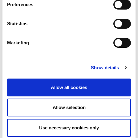
Preferences
以有效地減少每個裝置的平均測試時間，從而降低單位測
試成本，再者，LitePoint與全球各晶片組供應商緊密合
作，從而協助開發或部署新技術以進一步優化量產時測試
Statistics
時間，以循序測試為主的測試方法為例，藉由預先載入和
設定完整定義的參數設定清單，大幅減少待測裝置(DUT)
與測試機台之間所需要的資料傳遞的數量，以節省每次測
Marketing
試時的準備時間，相較於其他競爭者的傳統測試方法，
LitePoint最多可提高70％的時間效能，讓價格敏感度高的
機種得到適合的生產方式。
Show details
問
:
考量場地與生產線重新佈局，
LitePoint
如何解決大量
部署
OTA
測試箱的挑戰
?
Allow all cookies
答: 在生產線上執行OTA 測試並非新概念，早在4G/LTE世
代就開始在生產線末端對手機執行一些OTA測試，但是對
Allow selection
於5G裝置，尤其是毫米波技術的產品，OTA測試使用更嚴
格的「通過/失敗」規格，挑戰陡升，但是毫米波技術所
要求遠場距離明顯短於FR1裝置的測試，典型毫米波天線
Use necessary cookies only
陣列的遠場測試距離可小於10公分，因此可以將測量天線
放置在非常靠近待測物的位置，這使得OTA測試箱尺寸能