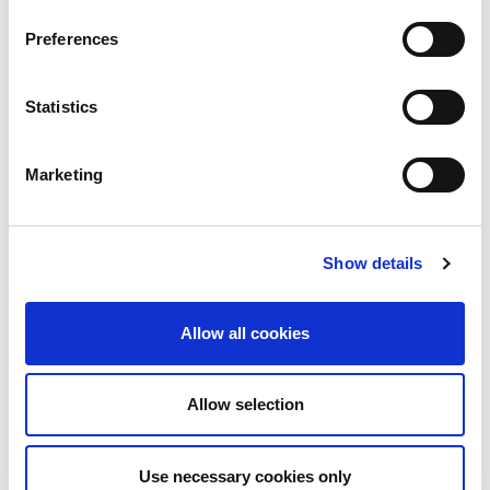
低各單位測試成本。」
Preferences
關於
IQfactATM
Statistics
IQfactATM 是一組自動化套件，設計用途為大批量製造測
試。 它可以和 LitePoint 射頻測試平台合併使用，包括
IQxel-MW™、IQxel-MW 7G™、IQxstream-M™ 和
Marketing
IQxstream-5G™。
IQfactATM 可執行快速射頻參數測試，包括發射機功率、
頻率準確度、接受器 RSSI、以及通過/未通過檢查。
Show details
IQfactATM 可讓使用者在各裝置上建置客製化測試流程。
這套軟體解決方案透過控制待測裝置及射頻測試器的方
式，加上測試參數、記錄收集及資料分析等方式來運作測
Allow all cookies
試執行組件。 IQfactATM 支援多種無線技術，包括 2G、
3G、4G LTE、NBIoT、Cat-M 和 5G FR1。
Allow selection
這套全面性的軟體解決方案提供簡單的介面及最精簡的操
作指引，用於進行製造測試。 如需瞭解詳細資訊，請造
訪：
Use necessary cookies only
https://www.litepoint.com/products/iqfactatm-