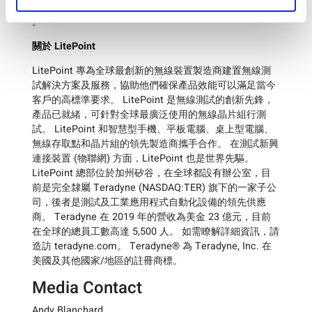
software/
。
關於
LitePoint
LitePoint 專為全球最創新的無線裝置製造商建置無線測
試解決方案及服務，協助他們確保產品效能可以滿足當今
客戶的高標準要求。 LitePoint 是無線測試的創新先鋒，
產品已就緒，可針對全球最廣泛使用的無線晶片組行測
試。 LitePoint 和智慧型手機、平板電腦、桌上型電腦、
無線存取點和晶片組的領先製造商攜手合作。 在測試新興
連接裝置 (物聯網) 方面，LitePoint 也是世界先驅。
LitePoint 總部位於加州矽谷，在全球都設有辦公室，目
前是完全隸屬 Teradyne (NASDAQ:TER) 旗下的一家子公
司，後者是測試及工業應用程式自動化設備的領先供應
商。 Teradyne 在 2019 年的營收為美金 23 億元，目前
在全球的總員工數高達 5,500 人。 如需瞭解詳細資訊，請
造訪 teradyne.com。 Teradyne® 為 Teradyne, Inc. 在
美國及其他國家/地區的註冊商標。
Media Contact
Andy Blanchard