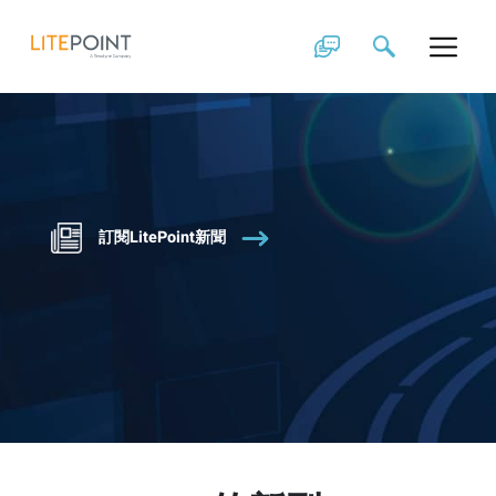
Skip
to
content
訂閱LitePoint新聞