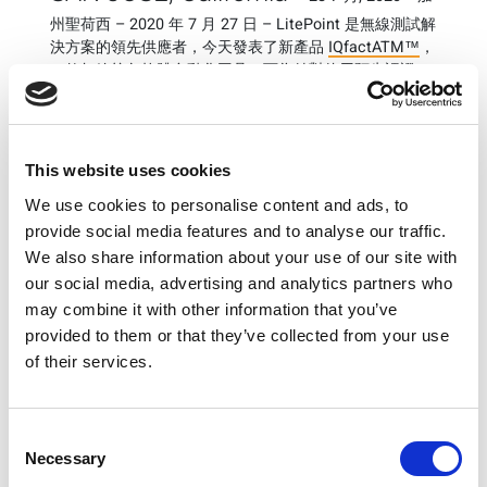
州聖荷西 – 2020 年 7 月 27 日 – LitePoint 是無線測試解
決方案的領先供應者，今天發表了新產品
IQfactATM™
，
一款無線統包軟體自動化工具，可為針對使用預先認證
4G、NBIoT 及 5G 蜂窩式模組的產品進行製造驗證。
這些蜂窩式模組都是實用又簡易的設計，可以輕易新增蜂
窩式連線至新物聯網、用戶終端設備 (CPE)、行動寬頻、
This website uses cookies
筆記型電腦以及自動化智慧車載系統設計。
We use cookies to personalise content and ads, to
IQfactATM 軟體可提供一套簡單即時的自動化解決方案，
provide social media features and to analyse our traffic.
以確保成品的品質。 這個解決方案可進行製造優化，搭配
We also share information about your use of our site with
LitePoint 的異步平行測試 (APT) 多待測裝置排程功能，
our social media, advertising and analytics partners who
可提供優越的測試經濟效益。
may combine it with other information that you’ve
LitePoint 策略業務發展主任 Rex Chen 表示：「無線裝
provided to them or that they’ve collected from your use
置製造者們都希望能完全仰賴蜂窩式模組供應商提供經過
of their services.
測試的無線連線。 雖然模組本身都經過預先測試，為了確
保最終的組件和軟體安裝都能成功，還是要有一些必要的
參數測試，可確保成品的無線連線品質。 IQfactATM 軟
Consent
體使用全面自動化測試軟體解決方案，適用預先認證
Necessary
Selection
CPE、物聯網、智慧車載系統及其他行動產品，可有效降