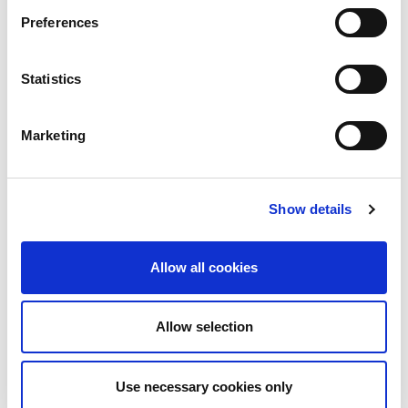
市場に出た 5G ミリ波の最初の完全統合型単
Preferences
一ボックス テスト システム
Statistics
複数の主要 5G チップセット メーカーに選ば
れたテスト ソリューション
Marketing
OTA 測定を行うための費用対効果およびスペ
ース効率に優れたチャンバー
Show details
200 MHz の帯域幅をカバーし、高性能
802.11ax アプリケーションをテストするこ
とができる、市場で唯一のサブ 6 GHz 5G ソ
リューション
Allow all cookies
Allow selection
Use necessary cookies only