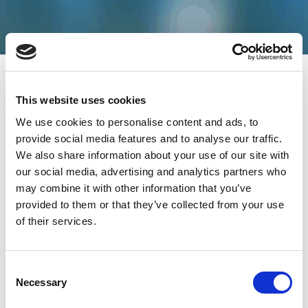
This website uses cookies
We use cookies to personalise content and ads, to
provide social media features and to analyse our traffic.
ライトポイントを選ぶ理由
We also share information about your use of our site with
– IQgig-5G
our social media, advertising and analytics partners who
may combine it with other information that you’ve
ライトポイントは、 5G ミリ波 –
IQgig-5G
用の最初で唯
provided to them or that they’ve collected from your use
一の完全統合型テスト ソリューションを提供していま
す。他のテスト ソリューションは、複数のボックスやケ
of their services.
ーブル、複雑な設定が必要になります。
Consent
次のように、ライトポイントはミリ波 5G テストをリー
Necessary
Selection
ドしています: