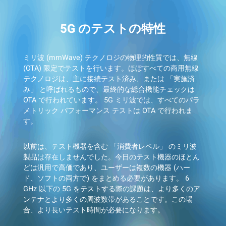
5G のテストの特性
ミリ波 (mmWave) テクノロジの物理的性質では、無線
(OTA) 限定でテストを行います。ほぼすべての商用無線
テクノロジは、主に接続テスト済み、または 「実施済
み」 と呼ばれるもので、最終的な総合機能チェックは
OTA で行われています。 5G ミリ波では、すべてのパラ
メトリック パフォーマンス テストは OTA で行われま
す。
以前は、テスト機器を含む 「消費者レベル」 のミリ波
製品は存在しませんでした。今日のテスト機器のほとん
どは汎用で高価であり、ユーザーは複数の機器 (ハー
ド、ソフトの両方で) をまとめる必要があります。 6
GHz 以下の 5G をテストする際の課題は、より多くのア
ンテナとより多くの周波数帯があることです。この場
合、より長いテスト時間が必要になります。