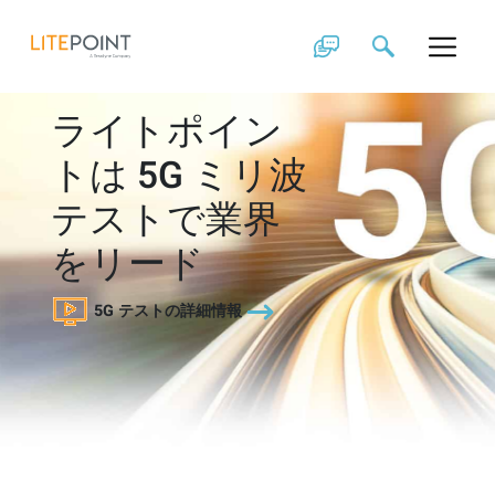
Skip
to
content
ライトポイン
トは 5G ミリ波
テストで業界
をリード
5G テストの詳細情報